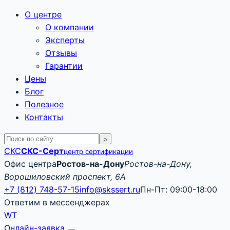
О центре
О компании
Эксперты
Отзывы
Гарантии
Цены
Блог
Полезное
Контакты
Поиск
⌕
по
СКС
СКС-Серт
центр сертификации
сайту
Офис центра
Ростов-на-Дону
Ростов-на-Дону,
Ворошиловский проспект, 6А
+7 (812) 748-57-15
info@skssert.ru
Пн-Пт: 09:00-18:00
Ответим в мессенджерах
W
T
Онлайн-заявка