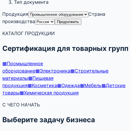
Тип документа
Продукция
Страна
производства
Продолжить
КАТАЛОГ ПРОДУКЦИИ
Сертификация для товарных групп
▦
Промышленное
оборудование
▦
Электроника
▦
Строительные
материалы
▦
Пищевая
продукция
▦
Косметика
▦
Одежда
▦
Мебель
▦
Детские
товары
▦
Химическая продукция
С ЧЕГО НАЧАТЬ
Выберите задачу бизнеса