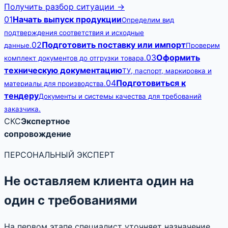
Получить разбор ситуации →
01
Начать выпуск продукции
Определим вид
подтверждения соответствия и исходные
02
Подготовить поставку или импорт
данные.
Проверим
03
Оформить
комплект документов до отгрузки товара.
техническую документацию
ТУ, паспорт, маркировка и
04
Подготовиться к
материалы для производства.
тендеру
Документы и системы качества для требований
заказчика.
СКС
Экспертное
сопровождение
ПЕРСОНАЛЬНЫЙ ЭКСПЕРТ
Не оставляем клиента один на
один с требованиями
На первом этапе специалист уточняет назначение